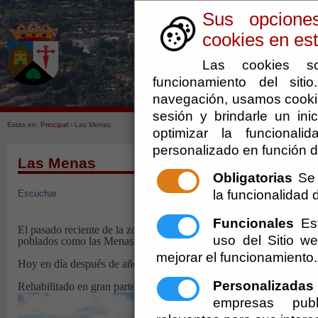
Sus opcione
cookies en est
Las cookies so
funcionamiento del sit
navegación, usamos cookie
sesión y brindarle un inic
Estas en:
Principal
› Las Menas
optimizar la funcionali
personalizado en función d
Las Menas
Obligatorias
Se 
la funcionalidad de
Escuchar
Funcionales
Est
El pasado reciente de la zona fue sin duda la minería, una industria
uso del Sitio 
poblados como las Menas, EL Cortijuelo, etc...
mejorar el funcionamiento.
Hoy en día después de años de abandono, renace gracias al turism
Personalizadas
Rehabilitado en gran parte como viviendas de vacaciones y cámping
empresas publ