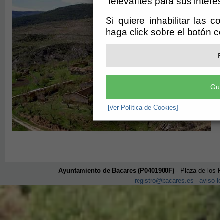
relevantes para sus intere
Si quiere inhabilitar las 
haga click sobre el botón 
Gu
[Ver Política de Cookies]
Ayuntamiento de Bacares (P0401900F)
- Plaza de los 
registro@bacares.es
-
aviso l