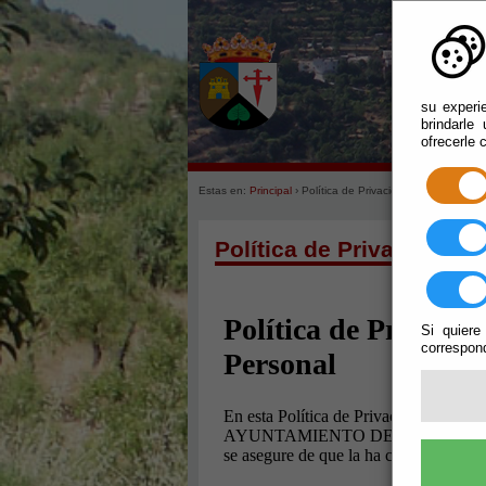
su experi
brindarle
ofrecerle 
Estas en:
Principal
› Política de Privacidad
Política de Privacidad
Si quiere
correspond